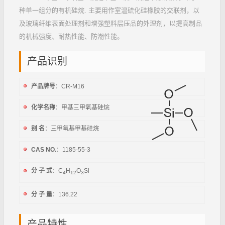
种单一组分的有机硅烷. 主要用作室温硫化硅橡胶的交联剂，以
及玻璃纤维表面处理剂和增强塑料层压品的外理剂，以提高制品
的机械强度、耐热性能、防潮性能。
产品识别
产品牌号
：CR-M16
化学名称
：甲基三甲氧基硅烷
别 名
：三甲氧基甲基硅烷
CAS NO.
：1185-55-3
分 子 式
：C
H
O
Si
4
12
3
分 子 量
：136.22
产品特性