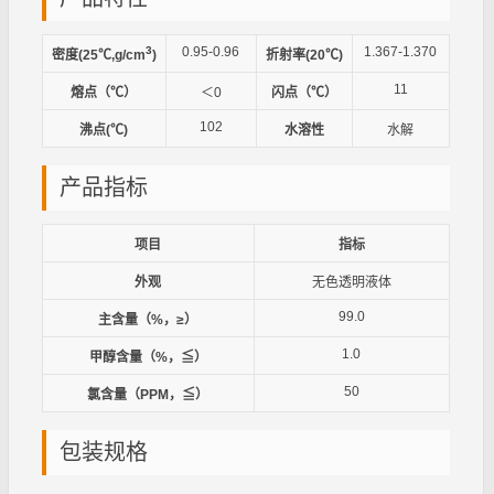
3
0.95-0.96
1.367-1.370
密度(25℃,g/cm
)
折射率(20℃)
11
熔点（℃）
＜0
闪点（℃）
102
沸点(℃)
水溶性
水解
产品指标
项目
指标
外观
无色透明液体
99.0
主含量（%，≥）
1.0
甲醇含量（%，≦）
50
氯含量（PPM，≦）
包装规格