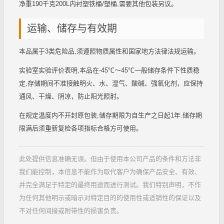
净重190千克200L内衬塑铁桶/塑桶,需要其他包装另议。
运输、储存与有效期
本品属于3类危险品,须遵照物质属性和国家地方法律法规运输。
实验室实验评价表明,本品在-45℃～45℃一般储存条件下性质稳
定,存储期间不准接触明火、水、湿气、酸碱、强氧化剂，应保持
通风、干燥、阴凉，防止阳光照射。
在规定温度内不开封原包装,储存期限为自生产之日起1年.储存期
限满后须重新复检各项指标合格方可使用。
此处提供信息准确无误。但由于使用本公司产品的条件和方法非
我们能控制，本信息不能作为取代客户为确保产品安全、有效、
并完全满足于特定的最终用途而进行测试。我们特别声明，不作
为任何其他明示或暗示对特定目的的使用性或适销性的保证以及
不对任何间接或附带性的损害负责。